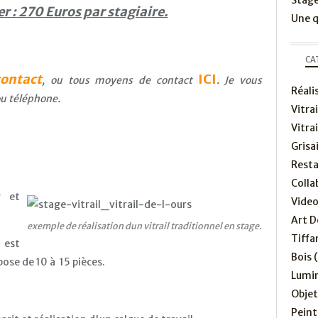
Stage
er : 270 Euros par stagiaire.
Une q
CA
contact
ICI
, ou tous moyens de contact
. Je vous
Réali
u téléphone.
Vitrai
Vitra
Grisai
Resta
Colla
r et
Vide
Art D
exemple de réalisation dun vitrail traditionnel en stage.
Tiffa
 est
Bois
(
ose de 10 à 15 pièces.
Lumin
Obje
Peint