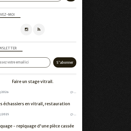
IVEZ-MOI
WSLETTER
Faire un stage vitrail.
1/2026
…
s échassiers en vitrail, restauration
2/2025
…
quage - repiquage d'une pièce cassée