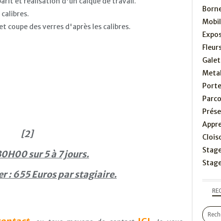
barit et réalisation d'un calque de travail.
Born
calibres.
Mobil
t coupe des verres d'après les calibres.
Expos
Fleur
Galet
Meta
Port
Parco
Prése
Appr
[2]
Clois
Stag
30H00 sur 5 à 7 jours.
Stage
er : 655 Euros par stagiaire.
RE