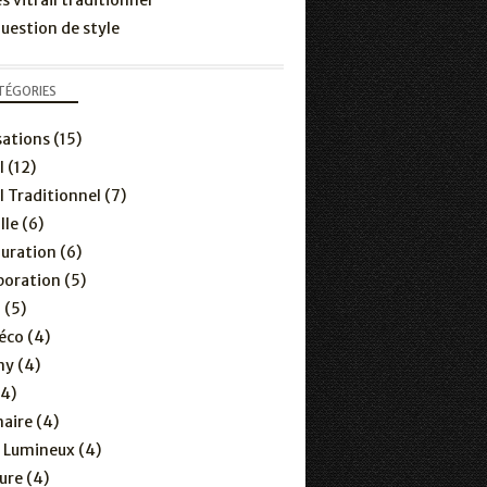
s vitrail traditionnel
uestion de style
TÉGORIES
sations
(15)
l
(12)
il Traditionnel
(7)
lle
(6)
uration
(6)
boration
(5)
o
(5)
éco
(4)
ny
(4)
4)
aire
(4)
t Lumineux
(4)
ure
(4)