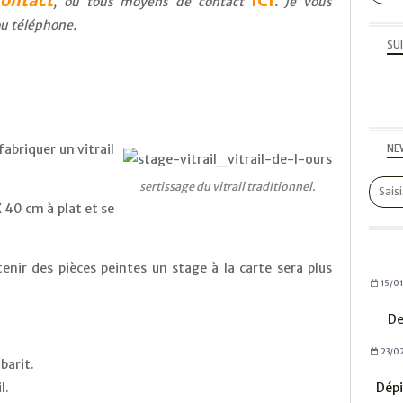
contact
ICI
, ou tous moyens de contact
. Je vous
u téléphone.
SU
abriquer un vitrail
NE
sertissage du vitrail traditionnel.
 40 cm à plat et se
tenir des pièces peintes un stage à la carte sera plus
15/0
De
23/0
barit.
Dépi
l.