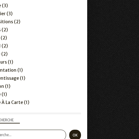
e
(3)
ier
(3)
itions
(2)
s
(2)
(2)
l
(2)
e
(2)
urs
(1)
ntation
(1)
entissage
(1)
on
(1)
e
(1)
 À La Carte
(1)
CHERCHE