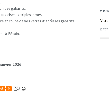
.
n des gabarits.
14/0
aux ciseaux triples lames.
Vitra
re et coupe de vos verres d'après les gabarits.
27/0
il à l'étain.
 janvier 2026
st
0